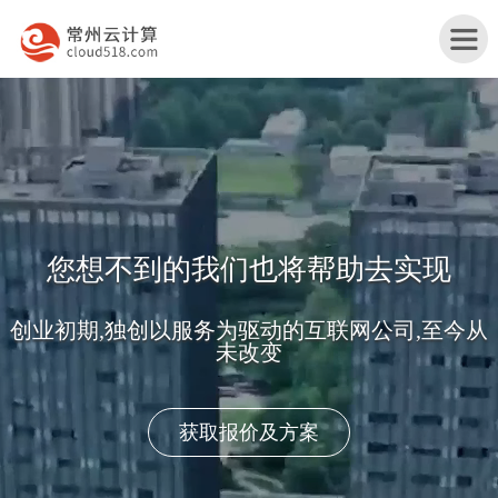
首
页
嘉
企业互联网营销一体化解决方案
兴
嘉
产
兴
嘉
品牌建设 + 自然排名 + 平台运营 + 移动营销 + 效果
广告
品
行
兴
嘉
与
业
网
兴
关
转型互联网+
服
解
站
服
于
联
务
决
改
务
我
系