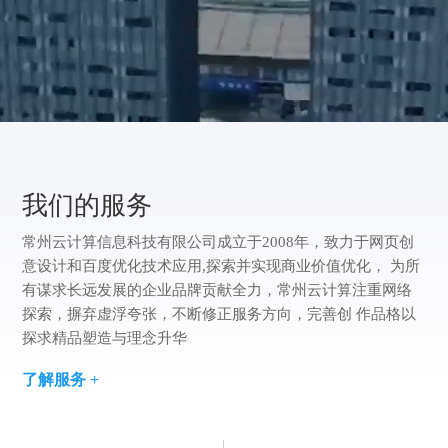
方
版
案
们
我
案
例
们
我们的服务
常州云计算信息科技有限公司成立于2008年，致力于网页创
意设计和百度优化技术应用,探索并实现商业价值优化， 为所
有谋求长远发展的企业品牌贡献全力，常州云计算注重网络
探索，摒弃虚浮夸张，不断修正服务方向，完善创 作品格以
探求精品塑造与理念升华
了解服务 +