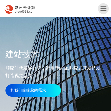
首
建站技术
页
产
顺应时代发展趋势，运用新html5响应式开发技发，
品
打造视觉盛宴
行
与
业
和我们聊聊您的需求
网
服
解
站
务
服
决
改