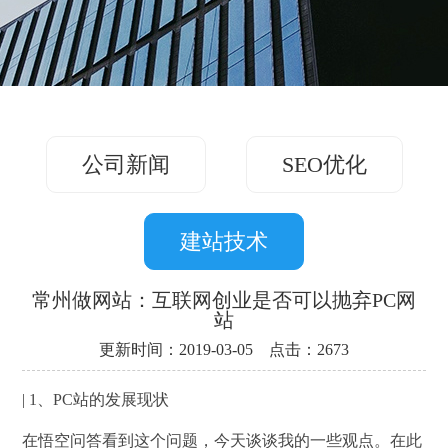
务
方
关
版
案
案
于
联
例
我
系
们
公司新闻
SEO优化
我
们
建站技术
常州做网站：互联网创业是否可以抛弃PC网
站
更新时间：2019-03-05 点击：2673
| 1、PC站的发展现状
在悟空问答看到这个问题，今天谈谈我的一些观点。在此