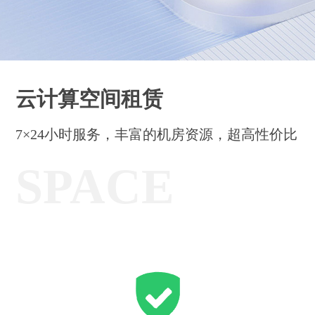
务
方
关
版
案
案
于
联
例
我
系
云计算空间租赁
们
我
7×24小时服务，丰富的机房资源，超高性价比
们
SPACE