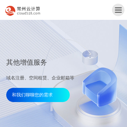
首
其他增值服务
页
产
域名注册、空间租赁、企业邮箱等
品
行
与
和我们聊聊您的需求
业
网
服
解
站
务
服
决
改